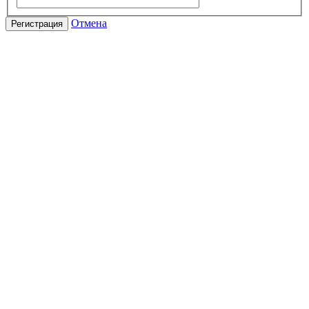
Отмена
Регистрация
НАШИ
МЕНЕДЖЕРЫ
ПОМОГУТ
ВАМ СДЕЛАТЬ
ПРАВИЛЬНЫЙ
ВЫБОР