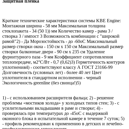
Защитная пленка
Краткие технические характеристики системы KBE Engine:
Монтажная ширина - 58 мм Максимальная толщина
стеклопакета - 34 (50 1)) мм Количество камер - рама 3 /
створка 3 / импост 3 Возможность комбинации с "широкой
рамой"2) - Да Морозостойкость - до -60оС Максимальный
размер створки окна - 150 см х 150 см Максимальный размер
створки балконные двери - 90 см х 235 см Удаление
фурнитурного паза - 9 мм Коэффициент сопротивления
теплопередаче, м2°С/Вт - 0,7 (0,62)3) Герметичность контуров
уплотнения4) - соответствуют классу А ГОСТ 23166-99
Долговечность (условных лет) - более 40 лет Цвет
уплотнителя в стандартном исполнении - черный
Экологичность greenline (без свинца!)5)
1) - с использованием расширителя фальца; 2) - решение
проблемы «мостиков холода» у холодных типов стен; 3) - с
усилительными вкладышами в раме и створке; 4) -
проверялась при температурах до -45оС с выдержкой
оконного блока в испытательной камере в течение 7 суток; 5)
- профиль рекомендован к применению в детских и лечебно-
профилактических учреждениях.